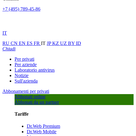
+7 (495) 789-45-86
IT
RU
CN
EN
ES
FR
IT
JP
KZ
UZ
BY
ID
Chiudi
Per privati
Per aziende
Laboratorio antivirus
Notizie
Sull'azienda
Abbonamenti per privati
Abbonati online
Abbonati da un partner
Tariffe
Dr.Web Premium
Dr.Web Mobile