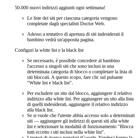
50.000 nuovi indirizzi aggiunti ogni settimana!
Le liste dei siti per ciascuna categoria vengono
completate dagli specialisti Doctor Web.
Adesso a tentativo di apertura di siti indesiderati il
bambino vedrà un'apposita pagina.
Configuri la white list e la black list
Se necessario, è possibile concedere al bambino
l'accesso a singoli siti che sono inclusi in una
determinata categoria di blocco o completare la lista di
siti bloccati. A questo scopo, fare clic sul pulsante
"White list e black list".
Per escludere un sito dal blocco, aggiungere il relativo
indirizzo alla white list. Per aggiungere un sito alla lista
di quelli indesiderati, aggiungere il relativo indirizzo
alla black list.
Se si vuole che l'utente abbia accesso solo a determinati
siti — aggiungere gli indirizzi di questi siti alla white
list e selezionare la modalità di funzionamento "Blocca
tutti eccetto i siti inclusi nella white list".
I motori di ricerca popolari (Google, Yandex) hanno la