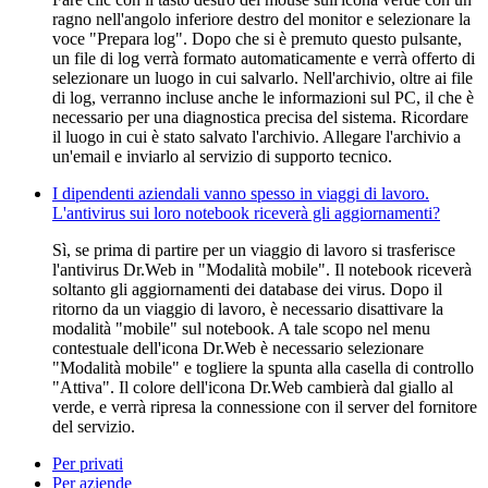
ragno nell'angolo inferiore destro del monitor e selezionare la
voce "Prepara log". Dopo che si è premuto questo pulsante,
un file di log verrà formato automaticamente e verrà offerto di
selezionare un luogo in cui salvarlo. Nell'archivio, oltre ai file
di log, verranno incluse anche le informazioni sul PC, il che è
necessario per una diagnostica precisa del sistema. Ricordare
il luogo in cui è stato salvato l'archivio. Allegare l'archivio a
un'email e inviarlo al servizio di supporto tecnico.
I dipendenti aziendali vanno spesso in viaggi di lavoro.
L'antivirus sui loro notebook riceverà gli aggiornamenti?
Sì, se prima di partire per un viaggio di lavoro si trasferisce
l'antivirus Dr.Web in "Modalità mobile". Il notebook riceverà
soltanto gli aggiornamenti dei database dei virus. Dopo il
ritorno da un viaggio di lavoro, è necessario disattivare la
modalità "mobile" sul notebook. A tale scopo nel menu
contestuale dell'icona Dr.Web è necessario selezionare
"Modalità mobile" e togliere la spunta alla casella di controllo
"Attiva". Il colore dell'icona Dr.Web cambierà dal giallo al
verde, e verrà ripresa la connessione con il server del fornitore
del servizio.
Per privati
Per aziende