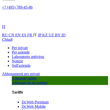
+7 (495) 789-45-86
IT
RU
CN
EN
ES
FR
IT
JP
KZ
UZ
BY
ID
Chiudi
Per privati
Per aziende
Laboratorio antivirus
Notizie
Sull'azienda
Abbonamenti per privati
Abbonati online
Abbonati da un partner
Tariffe
Dr.Web Premium
Dr.Web Mobile