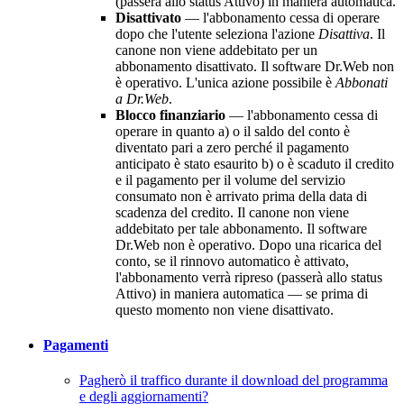
(passerà allo status Attivo) in maniera automatica.
Disattivato
— l'abbonamento cessa di operare
dopo che l'utente seleziona l'azione
Disattiva
. Il
canone non viene addebitato per un
abbonamento disattivato. Il software Dr.Web non
è operativo. L'unica azione possibile è
Abbonati
a Dr.Web
.
Blocco finanziario
— l'abbonamento cessa di
operare in quanto a) o il saldo del conto è
diventato pari a zero perché il pagamento
anticipato è stato esaurito b) o è scaduto il credito
e il pagamento per il volume del servizio
consumato non è arrivato prima della data di
scadenza del credito. Il canone non viene
addebitato per tale abbonamento. Il software
Dr.Web non è operativo. Dopo una ricarica del
conto, se il rinnovo automatico è attivato,
l'abbonamento verrà ripreso (passerà allo status
Attivo) in maniera automatica — se prima di
questo momento non viene disattivato.
Pagamenti
Pagherò il traffico durante il download del programma
e degli aggiornamenti?