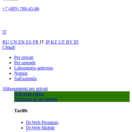
+7 (495) 789-45-86
IT
RU
CN
EN
ES
FR
IT
JP
KZ
UZ
BY
ID
Chiudi
Per privati
Per aziende
Laboratorio antivirus
Notizie
Sull'azienda
Abbonamenti per privati
Abbonati online
Abbonati da un partner
Tariffe
Dr.Web Premium
Dr.Web Mobile