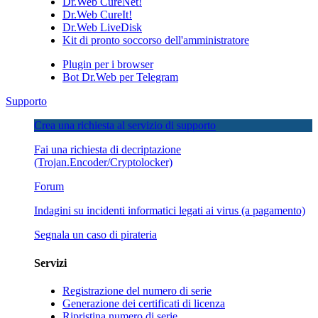
Dr.Web CureNet!
Dr.Web CureIt!
Dr.Web LiveDisk
Kit di pronto soccorso dell'amministratore
Plugin per i browser
Bot Dr.Web per Telegram
Supporto
Crea una richiesta al servizio di supporto
Fai una richiesta di decriptazione
(Trojan.Encoder/Cryptolocker)
Forum
Indagini su incidenti informatici legati ai virus
(a pagamento)
Segnala un caso di pirateria
Servizi
Registrazione del numero di serie
Generazione dei certificati di licenza
Ripristina numero di serie