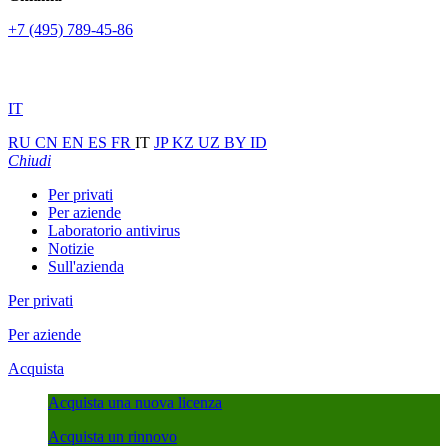
+7 (495) 789-45-86
IT
RU
CN
EN
ES
FR
IT
JP
KZ
UZ
BY
ID
Chiudi
Per privati
Per aziende
Laboratorio antivirus
Notizie
Sull'azienda
Per privati
Per aziende
Acquista
Acquista una nuova licenza
Acquista un rinnovo